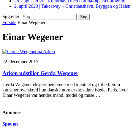
28. august 2020
|
Kulturhavn med corona-tilpasset program
2. april 2020
|
Takeaway – Christianshavn, Bryggen og Halen
Søg efter:
Forside
Einar Wegener
Einar Wegener
22. december 2015
Arken udstiller Gerda Wegener
Gerda Wegener eksperimenterede med identitet og frihed. Som
kunstner overskred hun danske normer og valgte istedet Paris, hvor
Einar Wegener var hendes mand, model og muse….
Annonce
Spot on