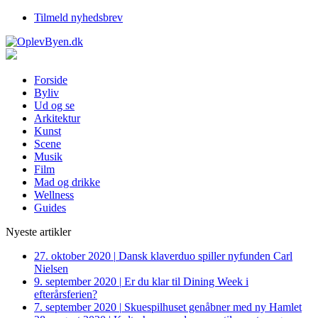
Tilmeld nyhedsbrev
Forside
Byliv
Ud og se
Arkitektur
Kunst
Scene
Musik
Film
Mad og drikke
Wellness
Guides
Nyeste artikler
27. oktober 2020
|
Dansk klaverduo spiller nyfunden Carl
Nielsen
9. september 2020
|
Er du klar til Dining Week i
efterårsferien?
7. september 2020
|
Skuespilhuset genåbner med ny Hamlet