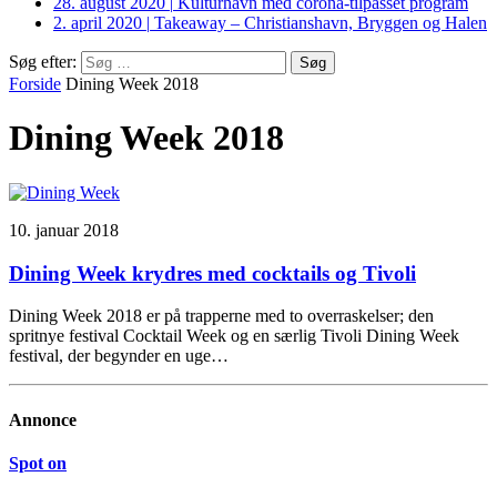
28. august 2020
|
Kulturhavn med corona-tilpasset program
2. april 2020
|
Takeaway – Christianshavn, Bryggen og Halen
Søg efter:
Forside
Dining Week 2018
Dining Week 2018
10. januar 2018
Dining Week krydres med cocktails og Tivoli
Dining Week 2018 er på trapperne med to overraskelser; den
spritnye festival Cocktail Week og en særlig Tivoli Dining Week
festival, der begynder en uge…
Annonce
Spot on