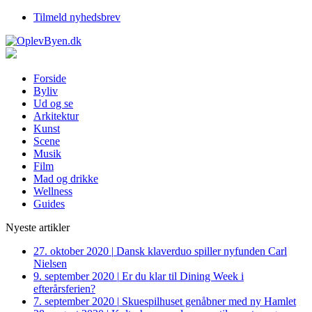
Tilmeld nyhedsbrev
Forside
Byliv
Ud og se
Arkitektur
Kunst
Scene
Musik
Film
Mad og drikke
Wellness
Guides
Nyeste artikler
27. oktober 2020
|
Dansk klaverduo spiller nyfunden Carl
Nielsen
9. september 2020
|
Er du klar til Dining Week i
efterårsferien?
7. september 2020
|
Skuespilhuset genåbner med ny Hamlet