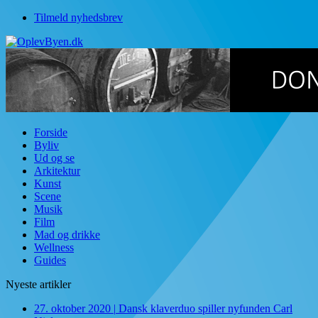
Tilmeld nyhedsbrev
Forside
Byliv
Ud og se
Arkitektur
Kunst
Scene
Musik
Film
Mad og drikke
Wellness
Guides
Nyeste artikler
27. oktober 2020
|
Dansk klaverduo spiller nyfunden Carl