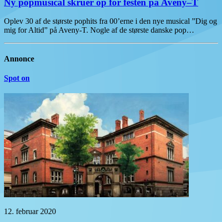
Ny popmusical skruer op for festen på Aveny–T
Oplev 30 af de største pophits fra 00’erne i den nye musical ”Dig og
mig for Altid” på Aveny-T. Nogle af de største danske pop…
Annonce
Spot on
12. februar 2020