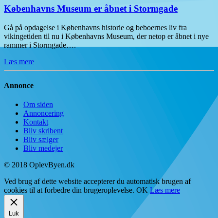
Københavns Museum er åbnet i Stormgade
Gå på opdagelse i Københavns historie og beboernes liv fra
vikingetiden til nu i Københavns Museum, der netop er åbnet i nye
rammer i Stormgade….
Læs mere
Annonce
Om siden
Annoncering
Kontakt
Bliv skribent
Bliv sælger
Bliv medejer
© 2018 OplevByen.dk
Ved brug af dette website accepterer du automatisk brugen af
cookies til at forbedre din brugeroplevelse.
OK
Læs mere
Luk