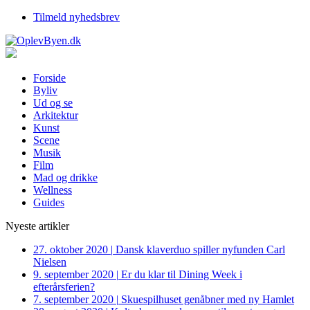
Tilmeld nyhedsbrev
Forside
Byliv
Ud og se
Arkitektur
Kunst
Scene
Musik
Film
Mad og drikke
Wellness
Guides
Nyeste artikler
27. oktober 2020
|
Dansk klaverduo spiller nyfunden Carl
Nielsen
9. september 2020
|
Er du klar til Dining Week i
efterårsferien?
7. september 2020
|
Skuespilhuset genåbner med ny Hamlet