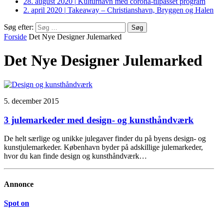
28. august 2020
|
Kulturhavn med corona-tilpasset program
2. april 2020
|
Takeaway – Christianshavn, Bryggen og Halen
Søg efter:
Forside
Det Nye Designer Julemarked
Det Nye Designer Julemarked
5. december 2015
3 julemarkeder med design- og kunsthåndværk
De helt særlige og unikke julegaver finder du på byens design- og
kunstjulemarkeder. København byder på adskillige julemarkeder,
hvor du kan finde design og kunsthåndværk…
Annonce
Spot on