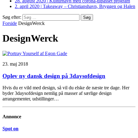
28. august 2020
|
Kulturhavn med corona-tilpasset program
2. april 2020
|
Takeaway – Christianshavn, Bryggen og Halen
Søg efter:
Forside
DesignWerck
DesignWerck
23. maj 2018
Oplev ny dansk design på 3daysofdesign
Hvis du er vild med design, så vil du elske de næste tre dage. Her
byder 3daysofdesign nemlig på masser af særlige design
arrangementer, udstillinger…
Annonce
Spot on