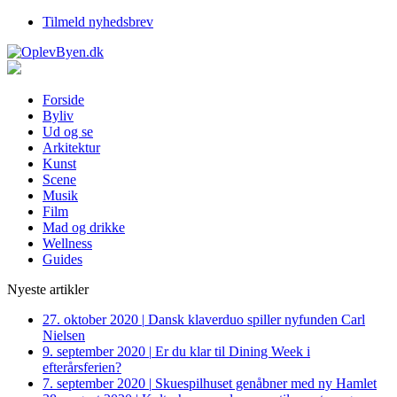
Tilmeld nyhedsbrev
Forside
Byliv
Ud og se
Arkitektur
Kunst
Scene
Musik
Film
Mad og drikke
Wellness
Guides
Nyeste artikler
27. oktober 2020
|
Dansk klaverduo spiller nyfunden Carl
Nielsen
9. september 2020
|
Er du klar til Dining Week i
efterårsferien?
7. september 2020
|
Skuespilhuset genåbner med ny Hamlet