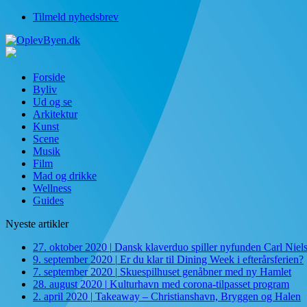
Tilmeld nyhedsbrev
Forside
Byliv
Ud og se
Arkitektur
Kunst
Scene
Musik
Film
Mad og drikke
Wellness
Guides
Nyeste artikler
27. oktober 2020
|
Dansk klaverduo spiller nyfunden Carl Niel
9. september 2020
|
Er du klar til Dining Week i efterårsferien?
7. september 2020
|
Skuespilhuset genåbner med ny Hamlet
28. august 2020
|
Kulturhavn med corona-tilpasset program
2. april 2020
|
Takeaway – Christianshavn, Bryggen og Halen