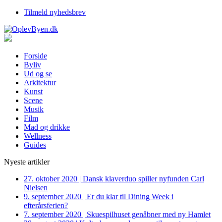
Tilmeld nyhedsbrev
Forside
Byliv
Ud og se
Arkitektur
Kunst
Scene
Musik
Film
Mad og drikke
Wellness
Guides
Nyeste artikler
27. oktober 2020
|
Dansk klaverduo spiller nyfunden Carl
Nielsen
9. september 2020
|
Er du klar til Dining Week i
efterårsferien?
7. september 2020
|
Skuespilhuset genåbner med ny Hamlet