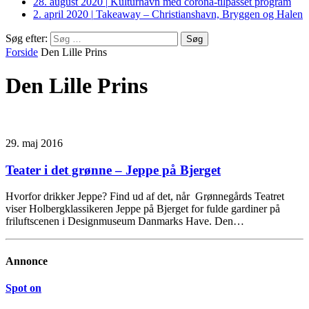
28. august 2020
|
Kulturhavn med corona-tilpasset program
2. april 2020
|
Takeaway – Christianshavn, Bryggen og Halen
Søg efter:
Forside
Den Lille Prins
Den Lille Prins
29. maj 2016
Teater i det grønne – Jeppe på Bjerget
Hvorfor drikker Jeppe? Find ud af det, når Grønnegårds Teatret
viser Holbergklassikeren Jeppe på Bjerget for fulde gardiner på
friluftscenen i Designmuseum Danmarks Have. Den…
Annonce
Spot on