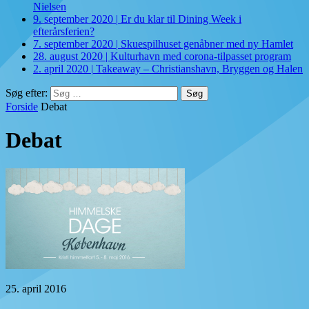
Nielsen
9. september 2020
|
Er du klar til Dining Week i
efterårsferien?
7. september 2020
|
Skuespilhuset genåbner med ny Hamlet
28. august 2020
|
Kulturhavn med corona-tilpasset program
2. april 2020
|
Takeaway – Christianshavn, Bryggen og Halen
Søg efter:
Forside
Debat
Debat
25. april 2016