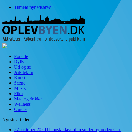
Tilmeld nyhedsbrev
Forside
Byliv
Ud og se
Arkitektur
Kunst
Scene
Musik
Film
Mad og drikke
Wellness
Guides
Nyeste artikler
27. oktober 2020
|
Dansk klaverduo spiller nyfunden Carl