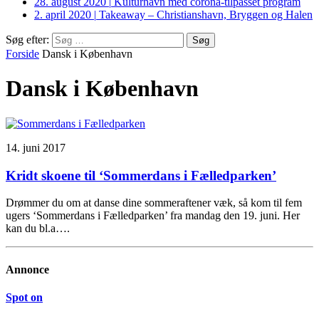
28. august 2020
|
Kulturhavn med corona-tilpasset program
2. april 2020
|
Takeaway – Christianshavn, Bryggen og Halen
Søg efter:
Forside
Dansk i København
Dansk i København
14. juni 2017
Kridt skoene til ‘Sommerdans i Fælledparken’
Drømmer du om at danse dine sommeraftener væk, så kom til fem
ugers ‘Sommerdans i Fælledparken’ fra mandag den 19. juni. Her
kan du bl.a….
Annonce
Spot on