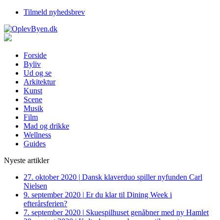
Tilmeld nyhedsbrev
Forside
Byliv
Ud og se
Arkitektur
Kunst
Scene
Musik
Film
Mad og drikke
Wellness
Guides
Nyeste artikler
27. oktober 2020
|
Dansk klaverduo spiller nyfunden Carl
Nielsen
9. september 2020
|
Er du klar til Dining Week i
efterårsferien?
7. september 2020
|
Skuespilhuset genåbner med ny Hamlet