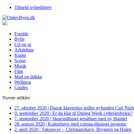
Tilmeld nyhedsbrev
Forside
Byliv
Ud og se
Arkitektur
Kunst
Scene
Musik
Film
Mad og drikke
Wellness
Guides
Nyeste artikler
27. oktober 2020
|
Dansk klaverduo spiller nyfunden Carl Niel
9. september 2020
|
Er du klar til Dining Week i efterårsferien?
7. september 2020
|
Skuespilhuset genåbner med ny Hamlet
28. august 2020
|
Kulturhavn med corona-tilpasset program
2. april 2020
|
Takeaway – Christianshavn, Bryggen og Halen