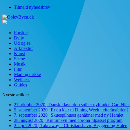
Tilmeld nyhedsbrev
Forside
Byliv
Ud og se
Arkitektur
Kunst
Scene
Musik
Film
Mad og drikke
Wellness
Guides
Nyeste artikler
27. oktober 2020
|
Dansk klaverduo spiller nyfunden Carl Niel
9. september 2020
|
Er du klar til Dining Week i efterårsferien?
7. september 2020
|
Skuespilhuset genåbner med ny Hamlet
28. august 2020
|
Kulturhavn med corona-tilpasset program
2. april 2020
|
Takeaway – Christianshavn, Bryggen og Halen