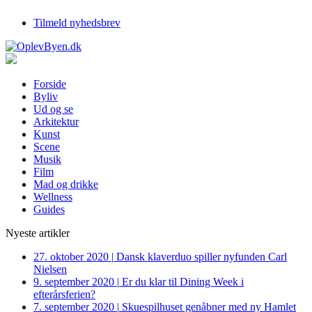
Tilmeld nyhedsbrev
Forside
Byliv
Ud og se
Arkitektur
Kunst
Scene
Musik
Film
Mad og drikke
Wellness
Guides
Nyeste artikler
27. oktober 2020
|
Dansk klaverduo spiller nyfunden Carl
Nielsen
9. september 2020
|
Er du klar til Dining Week i
efterårsferien?
7. september 2020
|
Skuespilhuset genåbner med ny Hamlet