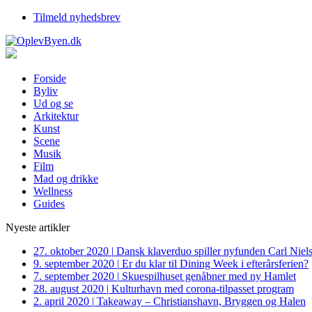
Tilmeld nyhedsbrev
Forside
Byliv
Ud og se
Arkitektur
Kunst
Scene
Musik
Film
Mad og drikke
Wellness
Guides
Nyeste artikler
27. oktober 2020
|
Dansk klaverduo spiller nyfunden Carl Niel
9. september 2020
|
Er du klar til Dining Week i efterårsferien?
7. september 2020
|
Skuespilhuset genåbner med ny Hamlet
28. august 2020
|
Kulturhavn med corona-tilpasset program
2. april 2020
|
Takeaway – Christianshavn, Bryggen og Halen