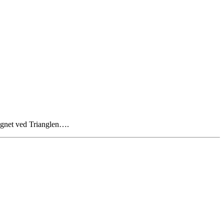
hegnet ved Trianglen….