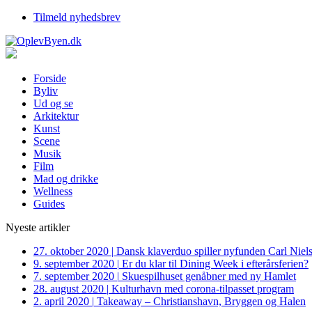
Tilmeld nyhedsbrev
Forside
Byliv
Ud og se
Arkitektur
Kunst
Scene
Musik
Film
Mad og drikke
Wellness
Guides
Nyeste artikler
27. oktober 2020
|
Dansk klaverduo spiller nyfunden Carl Niel
9. september 2020
|
Er du klar til Dining Week i efterårsferien?
7. september 2020
|
Skuespilhuset genåbner med ny Hamlet
28. august 2020
|
Kulturhavn med corona-tilpasset program
2. april 2020
|
Takeaway – Christianshavn, Bryggen og Halen