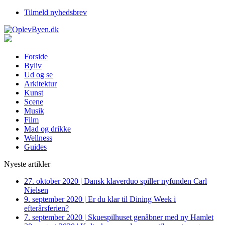
Tilmeld nyhedsbrev
Forside
Byliv
Ud og se
Arkitektur
Kunst
Scene
Musik
Film
Mad og drikke
Wellness
Guides
Nyeste artikler
27. oktober 2020
|
Dansk klaverduo spiller nyfunden Carl
Nielsen
9. september 2020
|
Er du klar til Dining Week i
efterårsferien?
7. september 2020
|
Skuespilhuset genåbner med ny Hamlet