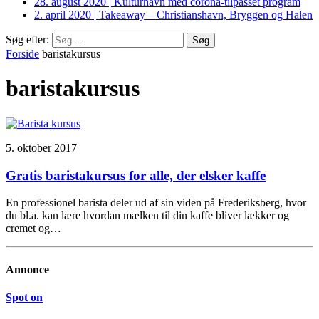
28. august 2020
|
Kulturhavn med corona-tilpasset program
2. april 2020
|
Takeaway – Christianshavn, Bryggen og Halen
Søg efter:
Forside
baristakursus
baristakursus
5. oktober 2017
Gratis baristakursus for alle, der elsker kaffe
En professionel barista deler ud af sin viden på Frederiksberg, hvor
du bl.a. kan lære hvordan mælken til din kaffe bliver lækker og
cremet og…
Annonce
Spot on