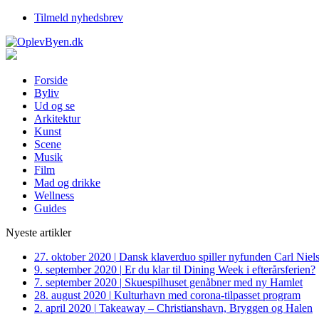
Tilmeld nyhedsbrev
Forside
Byliv
Ud og se
Arkitektur
Kunst
Scene
Musik
Film
Mad og drikke
Wellness
Guides
Nyeste artikler
27. oktober 2020
|
Dansk klaverduo spiller nyfunden Carl Niel
9. september 2020
|
Er du klar til Dining Week i efterårsferien?
7. september 2020
|
Skuespilhuset genåbner med ny Hamlet
28. august 2020
|
Kulturhavn med corona-tilpasset program
2. april 2020
|
Takeaway – Christianshavn, Bryggen og Halen