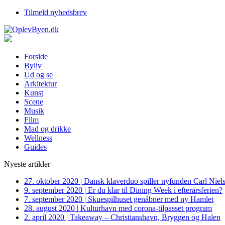
Tilmeld nyhedsbrev
Forside
Byliv
Ud og se
Arkitektur
Kunst
Scene
Musik
Film
Mad og drikke
Wellness
Guides
Nyeste artikler
27. oktober 2020
|
Dansk klaverduo spiller nyfunden Carl Niel
9. september 2020
|
Er du klar til Dining Week i efterårsferien?
7. september 2020
|
Skuespilhuset genåbner med ny Hamlet
28. august 2020
|
Kulturhavn med corona-tilpasset program
2. april 2020
|
Takeaway – Christianshavn, Bryggen og Halen