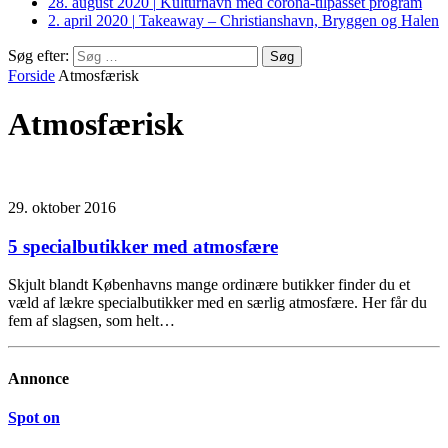
28. august 2020
|
Kulturhavn med corona-tilpasset program
2. april 2020
|
Takeaway – Christianshavn, Bryggen og Halen
Søg efter:
Forside
Atmosfærisk
Atmosfærisk
29. oktober 2016
5 specialbutikker med atmosfære
Skjult blandt Københavns mange ordinære butikker finder du et
væld af lækre specialbutikker med en særlig atmosfære. Her får du
fem af slagsen, som helt…
Annonce
Spot on