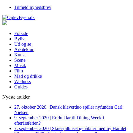
Tilmeld nyhedsbrev
Forside
Byliv
Ud og se
Arkitektur
Kunst
Scene
Musik
Film
Mad og drikke
Wellness
Guides
Nyeste artikler
27. oktober 2020
|
Dansk klaverduo spiller nyfunden Carl
Nielsen
9. september 2020
|
Er du klar til Dining Week i
efterårsferien?
7. september 2020
|
Skuespilhuset genåbner med ny Hamlet