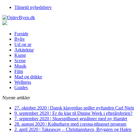
Tilmeld nyhedsbrev
Forside
Byliv
Ud og se
Arkitektur
Kunst
Scene
Musik
Film
Mad og drikke
Wellness
Guides
Nyeste artikler
27. oktober 2020
|
Dansk klaverduo spiller nyfunden Carl Niel
9. september 2020
|
Er du klar til Dining Week i efterårsferien?
7. september 2020
|
Skuespilhuset genåbner med ny Hamlet
28. august 2020
|
Kulturhavn med corona-tilpasset program
2. april 2020
|
Takeaway – Christianshavn, Bryggen og Halen