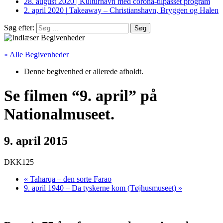
28. august 2020
|
Kulturhavn med corona-tilpasset program
2. april 2020
|
Takeaway – Christianshavn, Bryggen og Halen
Søg efter:
« Alle Begivenheder
Denne begivenhed er allerede afholdt.
Se filmen “9. april” på
Nationalmuseet.
9. april 2015
DKK125
«
Taharqa – den sorte Farao
9. april 1940 – Da tyskerne kom (Tøjhusmuseet)
»