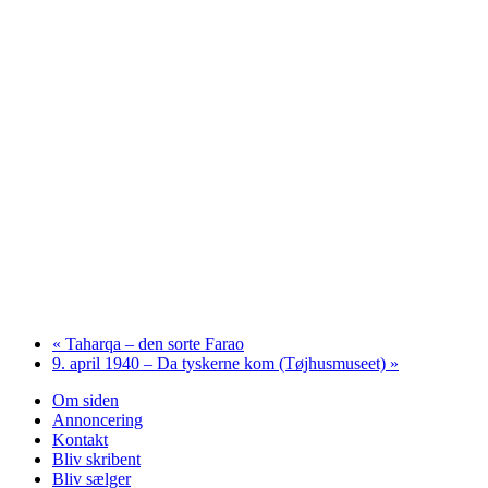
«
Taharqa – den sorte Farao
9. april 1940 – Da tyskerne kom (Tøjhusmuseet)
»
Om siden
Annoncering
Kontakt
Bliv skribent
Bliv sælger