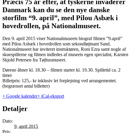
Præcis 75 år efter, at tyskerne invaderer
Danmark kan du se den nye danske
storfilm “9. april”, med Pilou Asbæk i
hovedrollen, på Nationalmuseet.
Den 9. april 2015 viser Nationalmuseets biograf filmen ”9.april”
med Pilou Asbæk i hovedrollen som sekondløjtnant Sand.
Nationalmuseet har inviteret instruktøren, Roni Ezra samt nogle af
skuespillerne og filmen indledes af museets egen specialist, Karsten
Skjold Petersen fra Tøjhusmuseet.
Dørene åbner kl. 18.30 – filmen starter kl. 19.30. Spilletid ca. 2
timer
Billetpris: 125,- kr inklusiv let forplejning ved arrangementet.
(begrænset antal billetter)
+ Google kalender
+ iCal-eksport
Detaljer
Dato:
9. april 2015
Pris: