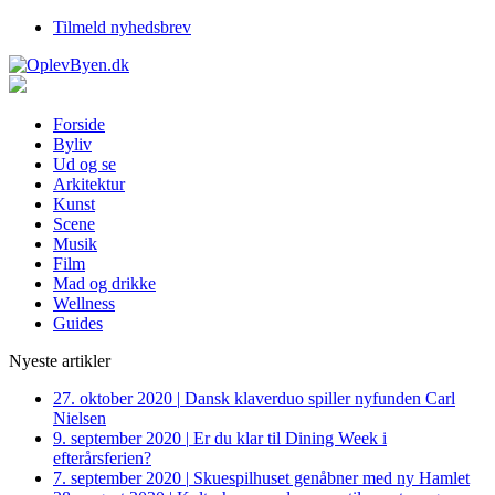
Tilmeld nyhedsbrev
Forside
Byliv
Ud og se
Arkitektur
Kunst
Scene
Musik
Film
Mad og drikke
Wellness
Guides
Nyeste artikler
27. oktober 2020
|
Dansk klaverduo spiller nyfunden Carl
Nielsen
9. september 2020
|
Er du klar til Dining Week i
efterårsferien?
7. september 2020
|
Skuespilhuset genåbner med ny Hamlet