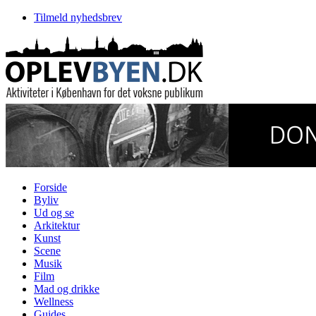
Tilmeld nyhedsbrev
Forside
Byliv
Ud og se
Arkitektur
Kunst
Scene
Musik
Film
Mad og drikke
Wellness
Guides