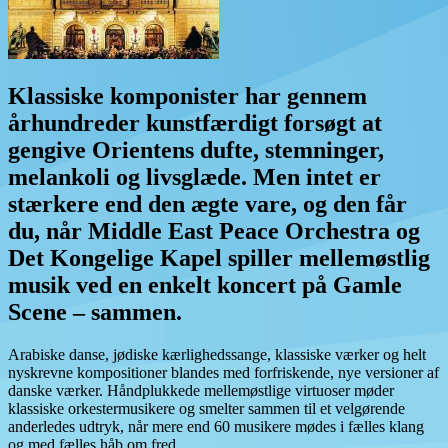
Klassiske komponister har gennem
århundreder kunstfærdigt forsøgt at
gengive Orientens dufte, stemninger,
melankoli og livsglæde. Men intet er
stærkere end den ægte vare, og den får
du, når Middle East Peace Orchestra og
Det Kongelige Kapel spiller mellemøstlig
musik ved en enkelt koncert på Gamle
Scene – sammen.
Arabiske danse, jødiske kærlighedssange, klassiske værker og helt
nyskrevne kompositioner blandes med forfriskende, nye versioner af
danske værker. Håndplukkede mellemøstlige virtuoser møder
klassiske orkestermusikere og smelter sammen til et velgørende
anderledes udtryk, når mere end 60 musikere mødes i fælles klang
og med fælles håb om fred.