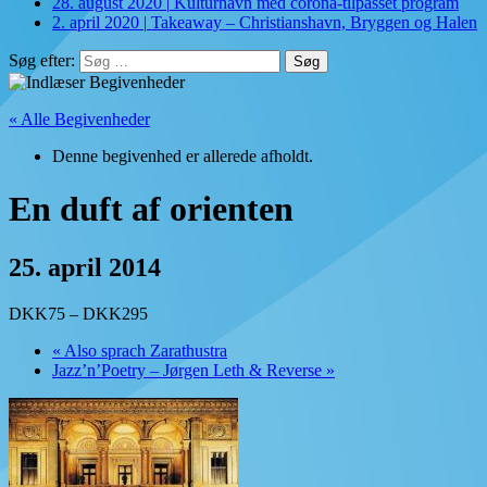
28. august 2020
|
Kulturhavn med corona-tilpasset program
2. april 2020
|
Takeaway – Christianshavn, Bryggen og Halen
Søg efter:
« Alle Begivenheder
Denne begivenhed er allerede afholdt.
En duft af orienten
25. april 2014
DKK75 – DKK295
«
Also sprach Zarathustra
Jazz’n’Poetry – Jørgen Leth & Reverse
»