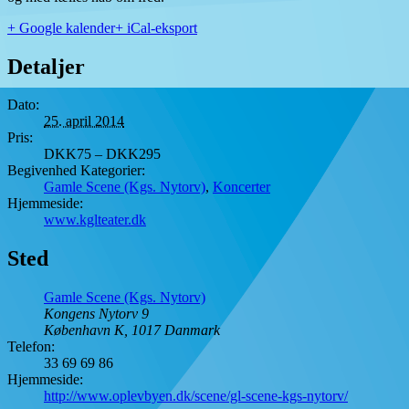
+ Google kalender
+ iCal-eksport
Detaljer
Dato:
25. april 2014
Pris:
DKK75 – DKK295
Begivenhed Kategorier:
Gamle Scene (Kgs. Nytorv)
,
Koncerter
Hjemmeside:
www.kglteater.dk
Sted
Gamle Scene (Kgs. Nytorv)
Kongens Nytorv 9
København K
,
1017
Danmark
Telefon:
33 69 69 86
Hjemmeside:
http://www.oplevbyen.dk/scene/gl-scene-kgs-nytorv/