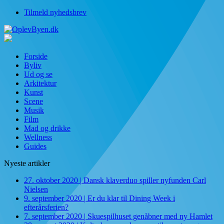
Tilmeld nyhedsbrev
Forside
Byliv
Ud og se
Arkitektur
Kunst
Scene
Musik
Film
Mad og drikke
Wellness
Guides
Nyeste artikler
27. oktober 2020
|
Dansk klaverduo spiller nyfunden Carl
Nielsen
9. september 2020
|
Er du klar til Dining Week i
efterårsferien?
7. september 2020
|
Skuespilhuset genåbner med ny Hamlet