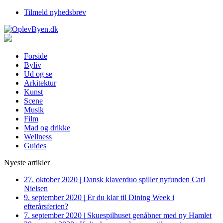
Tilmeld nyhedsbrev
Forside
Byliv
Ud og se
Arkitektur
Kunst
Scene
Musik
Film
Mad og drikke
Wellness
Guides
Nyeste artikler
27. oktober 2020
|
Dansk klaverduo spiller nyfunden Carl
Nielsen
9. september 2020
|
Er du klar til Dining Week i
efterårsferien?
7. september 2020
|
Skuespilhuset genåbner med ny Hamlet