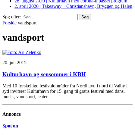
28. august 2020
|
Kulturhavn med corona-tilpasset program
2. april 2020
|
Takeaway – Christianshavn, Bryggen og Halen
Søg efter:
Forside
vandsport
vandsport
20. juli 2015
Kulturhavn og sensommer i KBH
Med 10 forskellige festivalområder fra Nordhavn i nord til Valby i
syd inviterer Kulturhavn for 15. gang til gratis festival med dans,
musik, vandsport, teater…
Annonce
Spot on