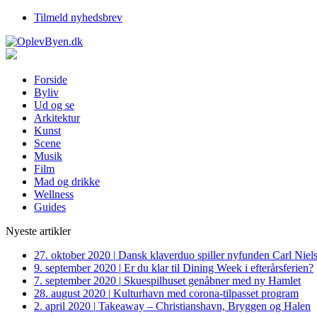
Tilmeld nyhedsbrev
Forside
Byliv
Ud og se
Arkitektur
Kunst
Scene
Musik
Film
Mad og drikke
Wellness
Guides
Nyeste artikler
27. oktober 2020
|
Dansk klaverduo spiller nyfunden Carl Niel
9. september 2020
|
Er du klar til Dining Week i efterårsferien?
7. september 2020
|
Skuespilhuset genåbner med ny Hamlet
28. august 2020
|
Kulturhavn med corona-tilpasset program
2. april 2020
|
Takeaway – Christianshavn, Bryggen og Halen