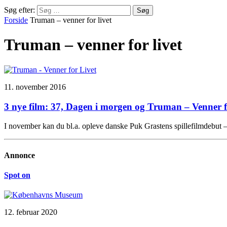
Søg efter:
Forside
Truman – venner for livet
Truman – venner for livet
11. november 2016
3 nye film: 37, Dagen i morgen og Truman – Venner fo
I november kan du bl.a. opleve danske Puk Grastens spillefilmdebut –
Annonce
Spot on
12. februar 2020