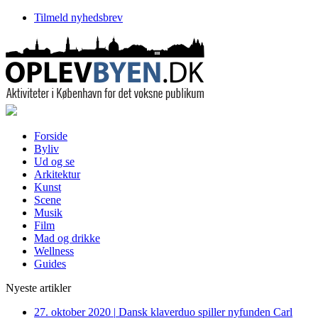
Tilmeld nyhedsbrev
Forside
Byliv
Ud og se
Arkitektur
Kunst
Scene
Musik
Film
Mad og drikke
Wellness
Guides
Nyeste artikler
27. oktober 2020
|
Dansk klaverduo spiller nyfunden Carl