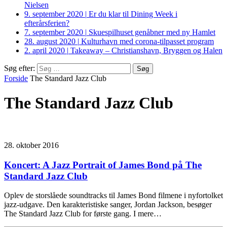
Nielsen
9. september 2020
|
Er du klar til Dining Week i
efterårsferien?
7. september 2020
|
Skuespilhuset genåbner med ny Hamlet
28. august 2020
|
Kulturhavn med corona-tilpasset program
2. april 2020
|
Takeaway – Christianshavn, Bryggen og Halen
Søg efter:
Forside
The Standard Jazz Club
The Standard Jazz Club
28. oktober 2016
Koncert: A Jazz Portrait of James Bond på The
Standard Jazz Club
Oplev de storslåede soundtracks til James Bond filmene i nyfortolket
jazz-udgave. Den karakteristiske sanger, Jordan Jackson, besøger
The Standard Jazz Club for første gang. I mere…