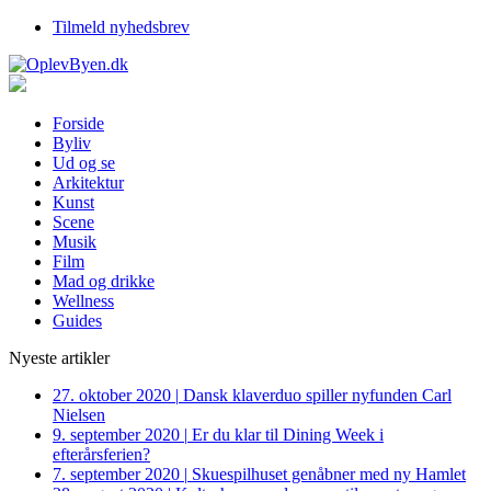
Tilmeld nyhedsbrev
Forside
Byliv
Ud og se
Arkitektur
Kunst
Scene
Musik
Film
Mad og drikke
Wellness
Guides
Nyeste artikler
27. oktober 2020
|
Dansk klaverduo spiller nyfunden Carl
Nielsen
9. september 2020
|
Er du klar til Dining Week i
efterårsferien?
7. september 2020
|
Skuespilhuset genåbner med ny Hamlet