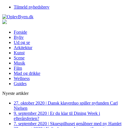
Tilmeld nyhedsbrev
Forside
Byliv
Ud og se
Arkitektur
Kunst
Scene
Musik
Film
Mad og drikke
Wellness
Guides
Nyeste artikler
27. oktober 2020
|
Dansk klaverduo spiller nyfunden Carl
Nielsen
9. september 2020
|
Er du klar til Dining Week i
efterårsferien?
7. september 2020
|
Skuespilhuset genåbner med ny Hamlet