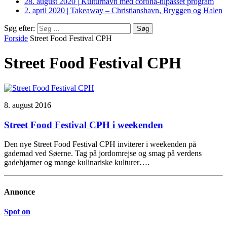
28. august 2020
|
Kulturhavn med corona-tilpasset program
2. april 2020
|
Takeaway – Christianshavn, Bryggen og Halen
Søg efter:
Forside
Street Food Festival CPH
Street Food Festival CPH
8. august 2016
Street Food Festival CPH i weekenden
Den nye Street Food Festival CPH inviterer i weekenden på
gademad ved Søerne. Tag på jordomrejse og smag på verdens
gadehjørner og mange kulinariske kulturer….
Annonce
Spot on