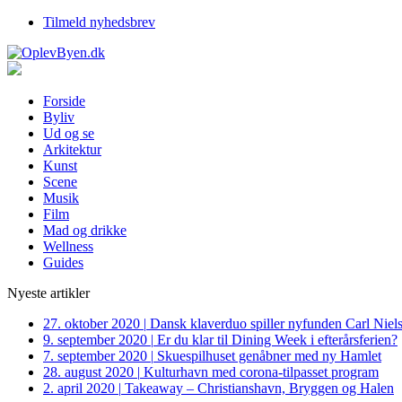
Tilmeld nyhedsbrev
Forside
Byliv
Ud og se
Arkitektur
Kunst
Scene
Musik
Film
Mad og drikke
Wellness
Guides
Nyeste artikler
27. oktober 2020
|
Dansk klaverduo spiller nyfunden Carl Niel
9. september 2020
|
Er du klar til Dining Week i efterårsferien?
7. september 2020
|
Skuespilhuset genåbner med ny Hamlet
28. august 2020
|
Kulturhavn med corona-tilpasset program
2. april 2020
|
Takeaway – Christianshavn, Bryggen og Halen