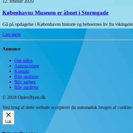
12. februar 2020
Københavns Museum er åbnet i Stormgade
Gå på opdagelse i Københavns historie og beboernes liv fra vikinge
Læs mere
Annonce
Om siden
Annoncering
Kontakt
Bliv skribent
Bliv sælger
Bliv medejer
© 2018 OplevByen.dk
Ved brug af dette website accepterer du automatisk brugen af cookies t
Luk