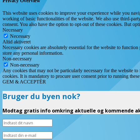
Privacy Overview
This website uses cookies to improve your experience while you navigat
working of basic functionalities of the website. We also use third-pa
consent. You also have the option to opt-out of these cookies. But op
Necessary
Necessary
Altid aktiveret
Necessary cookies are absolutely essential for the website to function 
store any personal information.
Non-necessary
Non-necessary
Any cookies that may not be particularly necessary for the website to 
cookies. It is mandatory to procure user consent prior to running thes
GEM & ACCEPTÈR
Bruger du byen nok?
Modtag gratis info omkring aktuelle og kommende akt