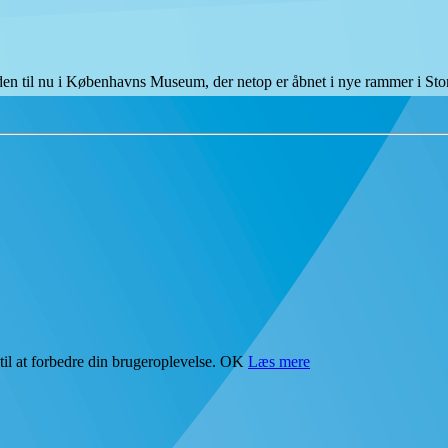
tiden til nu i Københavns Museum, der netop er åbnet i nye rammer i S
il at forbedre din brugeroplevelse.
OK
Læs mere