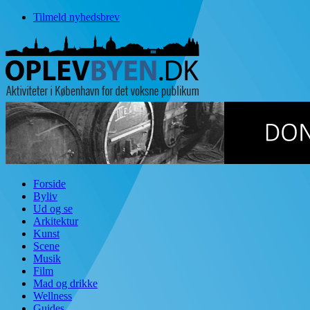
Tilmeld nyhedsbrev
Forside
Byliv
Ud og se
Arkitektur
Kunst
Scene
Musik
Film
Mad og drikke
Wellness
Guides