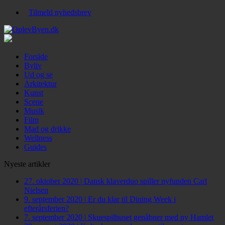
Tilmeld nyhedsbrev
Forside
Byliv
Ud og se
Arkitektur
Kunst
Scene
Musik
Film
Mad og drikke
Wellness
Guides
Nyeste artikler
27. oktober 2020
|
Dansk klaverduo spiller nyfunden Carl
Nielsen
9. september 2020
|
Er du klar til Dining Week i
efterårsferien?
7. september 2020
|
Skuespilhuset genåbner med ny Hamlet