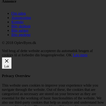
Annonce
Om siden
Annoncering
Kontakt
Bliv skribent
Bliv sælger
Bliv medejer
© 2018 OplevByen.dk
Ved brug af dette website accepterer du automatisk brugen af
cookies til at forbedre din brugeroplevelse.
OK
Læs mere
Luk
Privacy Overview
This website uses cookies to improve your experience while you
navigate through the website. Out of these, the cookies that are
categorized as necessary are stored on your browser as they are
essential for the working of basic functionalities of the website. We
also use third-party cookies that help us analyze and understand how