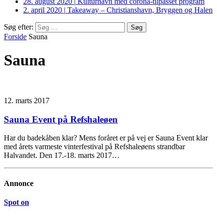
28. august 2020
|
Kulturhavn med corona-tilpasset program
2. april 2020
|
Takeaway – Christianshavn, Bryggen og Halen
Søg efter:
Forside
Sauna
Sauna
12. marts 2017
Sauna Event på Refshaleøen
Har du badekåben klar? Mens foråret er på vej er Sauna Event klar
med årets varmeste vinterfestival på Refshaleøens strandbar
Halvandet. Den 17.-18. marts 2017…
Annonce
Spot on