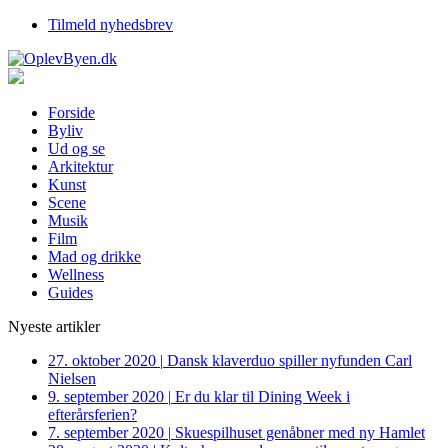
Tilmeld nyhedsbrev
Forside
Byliv
Ud og se
Arkitektur
Kunst
Scene
Musik
Film
Mad og drikke
Wellness
Guides
Nyeste artikler
27. oktober 2020
|
Dansk klaverduo spiller nyfunden Carl
Nielsen
9. september 2020
|
Er du klar til Dining Week i
efterårsferien?
7. september 2020
|
Skuespilhuset genåbner med ny Hamlet