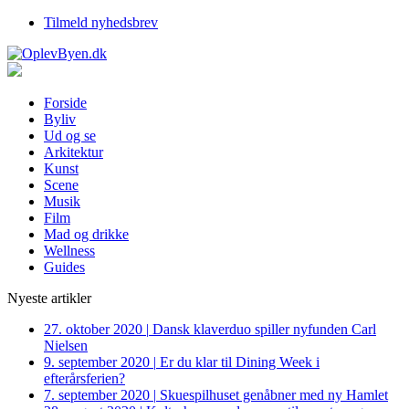
Tilmeld nyhedsbrev
Forside
Byliv
Ud og se
Arkitektur
Kunst
Scene
Musik
Film
Mad og drikke
Wellness
Guides
Nyeste artikler
27. oktober 2020
|
Dansk klaverduo spiller nyfunden Carl
Nielsen
9. september 2020
|
Er du klar til Dining Week i
efterårsferien?
7. september 2020
|
Skuespilhuset genåbner med ny Hamlet