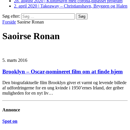
28. august 2020
|
Kulturhavn med corona-tilpasset program
2. april 2020
|
Takeaway – Christianshavn, Bryggen og Halen
Søg efter:
Forside
Saoirse Ronan
Saoirse Ronan
5. marts 2016
Brooklyn – Oscar-nomineret film om at finde hjem
Den biografaktuelle film Brooklyn giver et varmt og levende billede
af udfordringerne for en ung kvinde i 1950’ernes Irland, der griber
muligheden for en nyt liv…
Annonce
Spot on