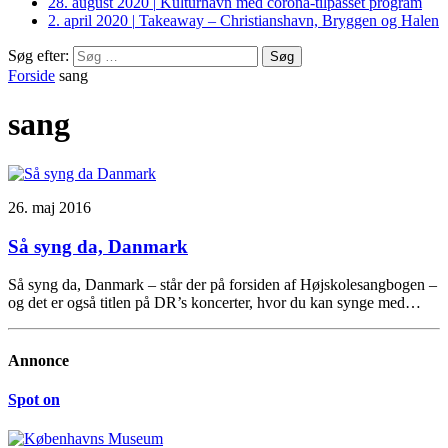
28. august 2020
|
Kulturhavn med corona-tilpasset program
2. april 2020
|
Takeaway – Christianshavn, Bryggen og Halen
Søg efter:
Forside
sang
sang
26. maj 2016
Så syng da, Danmark
Så syng da, Danmark – står der på forsiden af Højskolesangbogen –
og det er også titlen på DR’s koncerter, hvor du kan synge med…
Annonce
Spot on