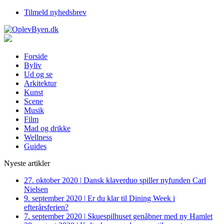
Tilmeld nyhedsbrev
Forside
Byliv
Ud og se
Arkitektur
Kunst
Scene
Musik
Film
Mad og drikke
Wellness
Guides
Nyeste artikler
27. oktober 2020
|
Dansk klaverduo spiller nyfunden Carl
Nielsen
9. september 2020
|
Er du klar til Dining Week i
efterårsferien?
7. september 2020
|
Skuespilhuset genåbner med ny Hamlet