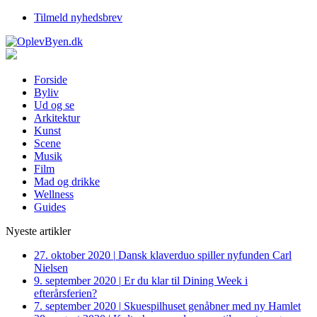
Tilmeld nyhedsbrev
Forside
Byliv
Ud og se
Arkitektur
Kunst
Scene
Musik
Film
Mad og drikke
Wellness
Guides
Nyeste artikler
27. oktober 2020
|
Dansk klaverduo spiller nyfunden Carl
Nielsen
9. september 2020
|
Er du klar til Dining Week i
efterårsferien?
7. september 2020
|
Skuespilhuset genåbner med ny Hamlet