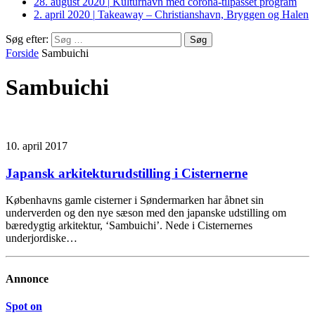
28. august 2020
|
Kulturhavn med corona-tilpasset program
2. april 2020
|
Takeaway – Christianshavn, Bryggen og Halen
Søg efter:
Forside
Sambuichi
Sambuichi
10. april 2017
Japansk arkitekturudstilling i Cisternerne
Københavns gamle cisterner i Søndermarken har åbnet sin
underverden og den nye sæson med den japanske udstilling om
bæredygtig arkitektur, ‘Sambuichi’. Nede i Cisternernes
underjordiske…
Annonce
Spot on