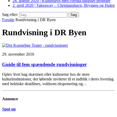
28. august 2020
|
Kulturhavn med corona-tilpasset program
2. april 2020
|
Takeaway – Christianshavn, Bryggen og Halen
Søg efter:
Forside
Rundvisning i DR Byen
Rundvisning i DR Byen
29. november 2016
Guide til fem spændende rundvisninger
Oplev livet bag skærmen eller kulisserne hos de store
kulturinstitutioner, der løbende inviterer til et indblik i deres hverdag
med hektiske deadlines, voldsom eksponering og…
Annonce
Spot on