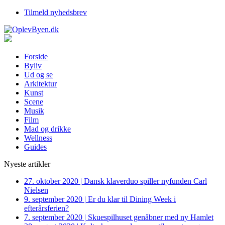
Tilmeld nyhedsbrev
Forside
Byliv
Ud og se
Arkitektur
Kunst
Scene
Musik
Film
Mad og drikke
Wellness
Guides
Nyeste artikler
27. oktober 2020
|
Dansk klaverduo spiller nyfunden Carl
Nielsen
9. september 2020
|
Er du klar til Dining Week i
efterårsferien?
7. september 2020
|
Skuespilhuset genåbner med ny Hamlet