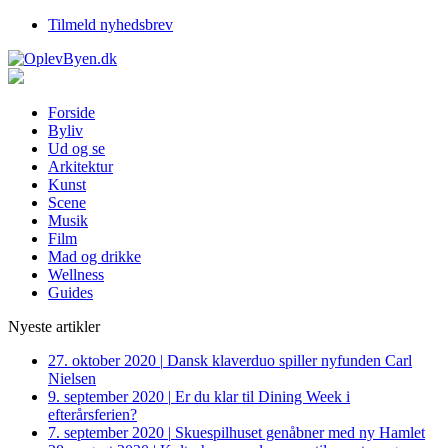
Tilmeld nyhedsbrev
Forside
Byliv
Ud og se
Arkitektur
Kunst
Scene
Musik
Film
Mad og drikke
Wellness
Guides
Nyeste artikler
27. oktober 2020
|
Dansk klaverduo spiller nyfunden Carl
Nielsen
9. september 2020
|
Er du klar til Dining Week i
efterårsferien?
7. september 2020
|
Skuespilhuset genåbner med ny Hamlet