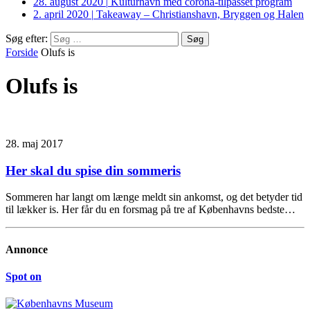
28. august 2020
|
Kulturhavn med corona-tilpasset program
2. april 2020
|
Takeaway – Christianshavn, Bryggen og Halen
Søg efter:
Forside
Olufs is
Olufs is
28. maj 2017
Her skal du spise din sommeris
Sommeren har langt om længe meldt sin ankomst, og det betyder tid
til lækker is. Her får du en forsmag på tre af Københavns bedste…
Annonce
Spot on