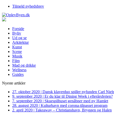
Tilmeld nyhedsbrev
Forside
Byliv
Ud og se
Arkitektur
Kunst
Scene
Musik
Film
Mad og drikke
Wellness
Guides
Nyeste artikler
27. oktober 2020
|
Dansk klaverduo spiller nyfunden Carl Niel
9. september 2020
|
Er du klar til Dining Week i efterårsferien?
7. september 2020
|
Skuespilhuset genåbner med ny Hamlet
28. august 2020
|
Kulturhavn med corona-tilpasset program
2. april 2020
|
Takeaway – Christianshavn, Bryggen og Halen