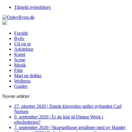
Tilmeld nyhedsbrev
Forside
Byliv
Ud og se
Arkitektur
Kunst
Scene
Musik
Film
Mad og drikke
Wellness
Guides
Nyeste artikler
27. oktober 2020
|
Dansk klaverduo spiller nyfunden Carl
Nielsen
9. september 2020
|
Er du klar til Dining Week i
efterårsferien?
7. september 2020
|
Skuespilhuset genåbner med ny Hamlet