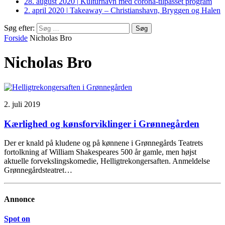
28. august 2020
|
Kulturhavn med corona-tilpasset program
2. april 2020
|
Takeaway – Christianshavn, Bryggen og Halen
Søg efter:
Forside
Nicholas Bro
Nicholas Bro
2. juli 2019
Kærlighed og kønsforviklinger i Grønnegården
Der er knald på kludene og på kønnene i Grønnegårds Teatrets
fortolkning af William Shakespeares 500 år gamle, men højst
aktuelle forvekslingskomedie, Helligtrekongersaften. Anmeldelse
Grønnegårdsteatret…
Annonce
Spot on