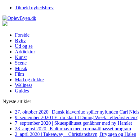
Tilmeld nyhedsbrev
Forside
Byliv
Ud og se
Arkitektur
Kunst
Scene
Musik
Film
Mad og drikke
Wellness
Guides
Nyeste artikler
27. oktober 2020
|
Dansk klaverduo spiller nyfunden Carl Niel
9. september 2020
|
Er du klar til Dining Week i efterårsferien?
7. september 2020
|
Skuespilhuset genåbner med ny Hamlet
28. august 2020
|
Kulturhavn med corona-tilpasset program
2. april 2020
|
Takeaway – Christianshavn, Bryggen og Halen