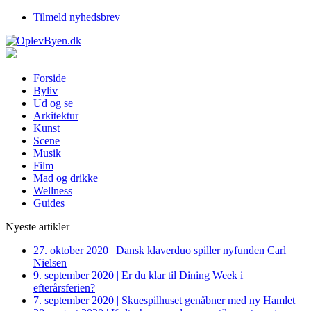
Tilmeld nyhedsbrev
Forside
Byliv
Ud og se
Arkitektur
Kunst
Scene
Musik
Film
Mad og drikke
Wellness
Guides
Nyeste artikler
27. oktober 2020
|
Dansk klaverduo spiller nyfunden Carl
Nielsen
9. september 2020
|
Er du klar til Dining Week i
efterårsferien?
7. september 2020
|
Skuespilhuset genåbner med ny Hamlet