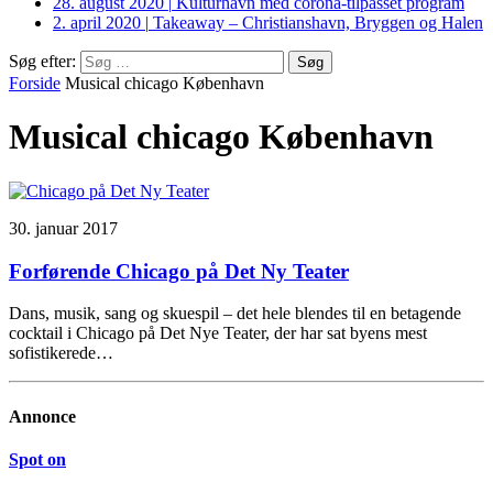
28. august 2020
|
Kulturhavn med corona-tilpasset program
2. april 2020
|
Takeaway – Christianshavn, Bryggen og Halen
Søg efter:
Forside
Musical chicago København
Musical chicago København
30. januar 2017
Forførende Chicago på Det Ny Teater
Dans, musik, sang og skuespil – det hele blendes til en betagende
cocktail i Chicago på Det Nye Teater, der har sat byens mest
sofistikerede…
Annonce
Spot on