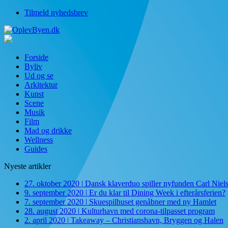
Tilmeld nyhedsbrev
Forside
Byliv
Ud og se
Arkitektur
Kunst
Scene
Musik
Film
Mad og drikke
Wellness
Guides
Nyeste artikler
27. oktober 2020
|
Dansk klaverduo spiller nyfunden Carl Niel
9. september 2020
|
Er du klar til Dining Week i efterårsferien?
7. september 2020
|
Skuespilhuset genåbner med ny Hamlet
28. august 2020
|
Kulturhavn med corona-tilpasset program
2. april 2020
|
Takeaway – Christianshavn, Bryggen og Halen