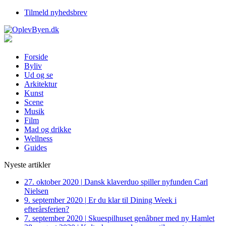
Tilmeld nyhedsbrev
Forside
Byliv
Ud og se
Arkitektur
Kunst
Scene
Musik
Film
Mad og drikke
Wellness
Guides
Nyeste artikler
27. oktober 2020
|
Dansk klaverduo spiller nyfunden Carl
Nielsen
9. september 2020
|
Er du klar til Dining Week i
efterårsferien?
7. september 2020
|
Skuespilhuset genåbner med ny Hamlet