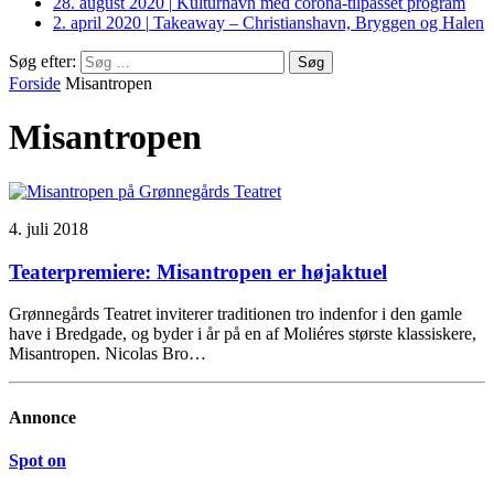
28. august 2020
|
Kulturhavn med corona-tilpasset program
2. april 2020
|
Takeaway – Christianshavn, Bryggen og Halen
Søg efter:
Forside
Misantropen
Misantropen
4. juli 2018
Teaterpremiere: Misantropen er højaktuel
Grønnegårds Teatret inviterer traditionen tro indenfor i den gamle
have i Bredgade, og byder i år på en af Moliéres største klassiskere,
Misantropen. Nicolas Bro…
Annonce
Spot on