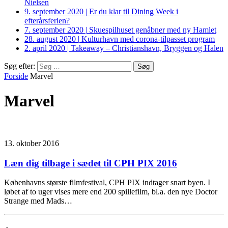
Nielsen
9. september 2020
|
Er du klar til Dining Week i
efterårsferien?
7. september 2020
|
Skuespilhuset genåbner med ny Hamlet
28. august 2020
|
Kulturhavn med corona-tilpasset program
2. april 2020
|
Takeaway – Christianshavn, Bryggen og Halen
Søg efter:
Forside
Marvel
Marvel
13. oktober 2016
Læn dig tilbage i sædet til CPH PIX 2016
Københavns største filmfestival, CPH PIX indtager snart byen. I
løbet af to uger vises mere end 200 spillefilm, bl.a. den nye Doctor
Strange med Mads…