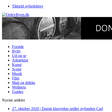
Tilmeld nyhedsbrev
Forside
Byliv
Ud og se
Arkitektur
Kunst
Scene
Musik
Film
Mad og drikke
Wellness
Guides
Nyeste artikler
27. oktober 2020
|
Dansk klaverduo spiller nyfunden Carl