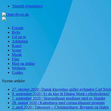
Tilmeld nyhedsbrev
Forside
Byliv
Ud og se
Arkitektur
Kunst
Scene
Musik
Film
Mad og drikke
Wellness
Guides
Nyeste artikler
27. oktober 2020
|
Dansk klaverduo spiller nyfunden Carl Niel
9. september 2020
|
Er du klar til Dining Week i efterårsferien?
7. september 2020
|
Skuespilhuset genåbner med ny Hamlet
28. august 2020
|
Kulturhavn med corona-tilpasset program
2. april 2020
|
Takeaway – Christianshavn, Bryggen og Halen