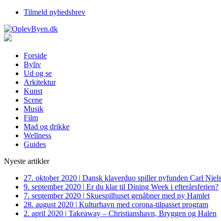
Tilmeld nyhedsbrev
Forside
Byliv
Ud og se
Arkitektur
Kunst
Scene
Musik
Film
Mad og drikke
Wellness
Guides
Nyeste artikler
27. oktober 2020
|
Dansk klaverduo spiller nyfunden Carl Niel
9. september 2020
|
Er du klar til Dining Week i efterårsferien?
7. september 2020
|
Skuespilhuset genåbner med ny Hamlet
28. august 2020
|
Kulturhavn med corona-tilpasset program
2. april 2020
|
Takeaway – Christianshavn, Bryggen og Halen