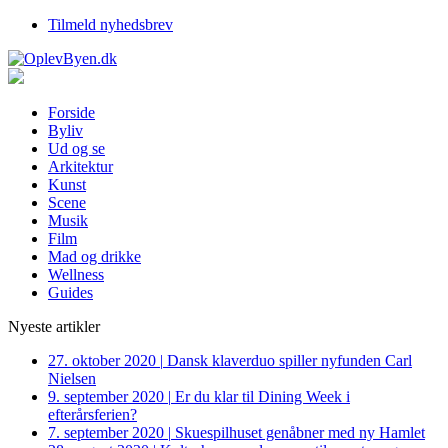
Tilmeld nyhedsbrev
Forside
Byliv
Ud og se
Arkitektur
Kunst
Scene
Musik
Film
Mad og drikke
Wellness
Guides
Nyeste artikler
27. oktober 2020
|
Dansk klaverduo spiller nyfunden Carl
Nielsen
9. september 2020
|
Er du klar til Dining Week i
efterårsferien?
7. september 2020
|
Skuespilhuset genåbner med ny Hamlet