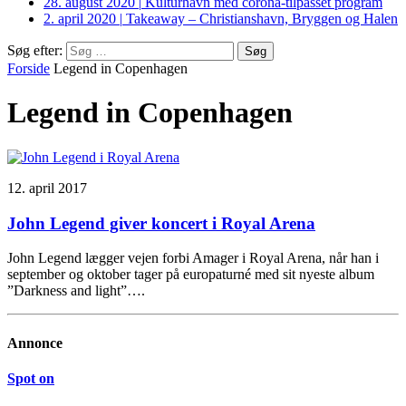
28. august 2020
|
Kulturhavn med corona-tilpasset program
2. april 2020
|
Takeaway – Christianshavn, Bryggen og Halen
Søg efter:
Forside
Legend in Copenhagen
Legend in Copenhagen
12. april 2017
John Legend giver koncert i Royal Arena
John Legend lægger vejen forbi Amager i Royal Arena, når han i
september og oktober tager på europaturné med sit nyeste album
”Darkness and light”….
Annonce
Spot on