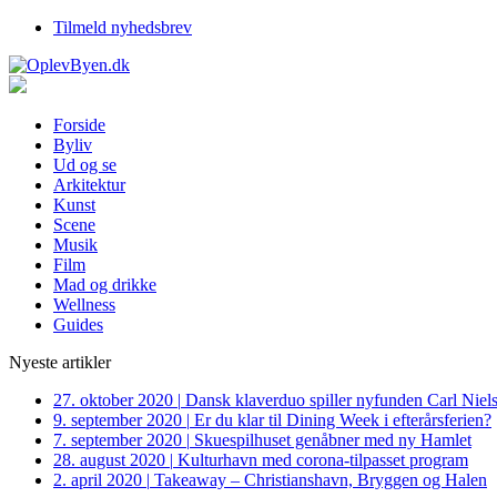
Tilmeld nyhedsbrev
Forside
Byliv
Ud og se
Arkitektur
Kunst
Scene
Musik
Film
Mad og drikke
Wellness
Guides
Nyeste artikler
27. oktober 2020
|
Dansk klaverduo spiller nyfunden Carl Niel
9. september 2020
|
Er du klar til Dining Week i efterårsferien?
7. september 2020
|
Skuespilhuset genåbner med ny Hamlet
28. august 2020
|
Kulturhavn med corona-tilpasset program
2. april 2020
|
Takeaway – Christianshavn, Bryggen og Halen