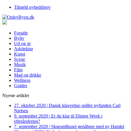
Tilmeld nyhedsbrev
Forside
Byliv
Ud og se
Arkitektur
Kunst
Scene
Musik
Film
Mad og drikke
Wellness
Guides
Nyeste artikler
27. oktober 2020
|
Dansk klaverduo spiller nyfunden Carl
Nielsen
9. september 2020
|
Er du klar til Dining Week i
efterårsferien?
7. september 2020
|
Skuespilhuset genåbner med ny Hamlet