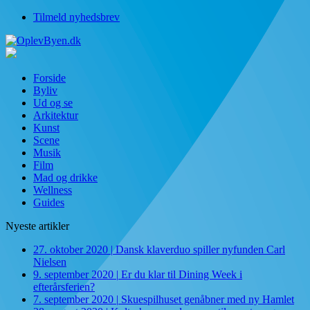
Tilmeld nyhedsbrev
Forside
Byliv
Ud og se
Arkitektur
Kunst
Scene
Musik
Film
Mad og drikke
Wellness
Guides
Nyeste artikler
27. oktober 2020
|
Dansk klaverduo spiller nyfunden Carl
Nielsen
9. september 2020
|
Er du klar til Dining Week i
efterårsferien?
7. september 2020
|
Skuespilhuset genåbner med ny Hamlet