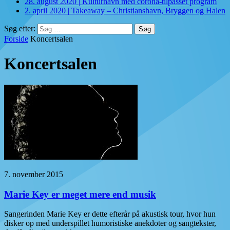
28. august 2020
|
Kulturhavn med corona-tilpasset program
2. april 2020
|
Takeaway – Christianshavn, Bryggen og Halen
Søg efter:
Forside
Koncertsalen
Koncertsalen
7. november 2015
Marie Key er meget mere end musik
Sangerinden Marie Key er dette efterår på akustisk tour, hvor hun
disker op med underspillet humoristiske anekdoter og sangtekster,