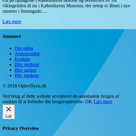
Gå på opdagelse i Københavns historie og beboernes liv fra
vikingetiden til nu i Københavns Museum, der netop er åbnet i nye
rammer i Stormgade….
Læs mere
Annonce
Om siden
Annoncering
Kontakt
Bliv skribent
Bliv sælger
Bliv medejer
© 2018 OplevByen.dk
Ved brug af dette website accepterer du automatisk brugen af
cookies til at forbedre din brugeroplevelse.
OK
Læs mere
Luk
Privacy Overview