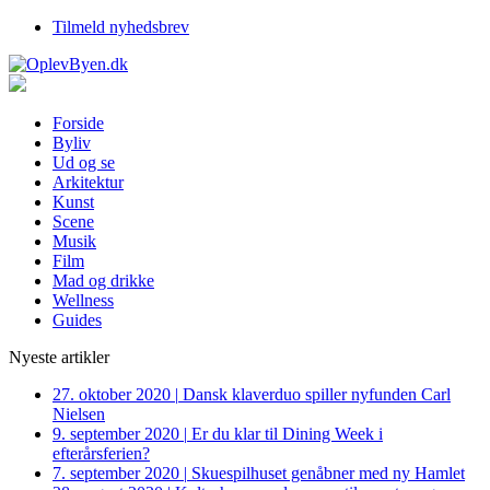
Tilmeld nyhedsbrev
Forside
Byliv
Ud og se
Arkitektur
Kunst
Scene
Musik
Film
Mad og drikke
Wellness
Guides
Nyeste artikler
27. oktober 2020
|
Dansk klaverduo spiller nyfunden Carl
Nielsen
9. september 2020
|
Er du klar til Dining Week i
efterårsferien?
7. september 2020
|
Skuespilhuset genåbner med ny Hamlet