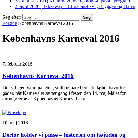
28. august 2020
|
Kulturhavn med corona-tilpasset program
2. april 2020
|
Takeaway – Christianshavn, Bryggen og Halen
Søg efter:
Forside
Københavns Karneval 2016
Københavns Karneval 2016
7. februar 2016
Københavns Karneval 2016
Der vil igen være palietter, smil og bare ben i de københavnske
gader, når Karnevalet sætter gang i festen den 14. maj Målet for
arrangørerne af Københavns Karneval er at…
10. maj 2016
Derfor holder vi pinse – historien om højtiden og